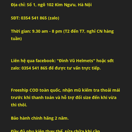
Địa chỉ: Số 1, ngõ 102 Kim Ngưu, Hà Nội
SĐT: 0354 541 865 (zalo)
Thời gian: 9.30 am - 8 pm (T2 đến T7, nghỉ CN hàng
tuần)
Liên hệ qua facebook: "Đình Vũ Helmets" hoặc sđt
zalo: 0354 541 865 để được tư vấn trực tiếp.
Freeship COD toàn quốc, nhận mũ kiểm tra thoải mái
trước khi thanh toán và hỗ trợ đổi size đến khi vừa
thì thôi.
Bảo hành chính hãng 2 năm.
Đầy đủ phụ kiện thay thế, sửa chữa khi cần.