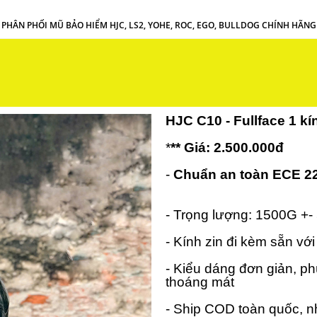
PHÂN PHỐI MŨ BẢO HIỂM HJC, LS2, YOHE, ROC, EGO, BULLDOG CHÍNH HÃNG
HJC C10 - Fullface 1 k
*
** Giá: 2.500.000đ
-
Chuẩn an toàn ECE 22
- Trọng lượng: 1500G +-
- Kính zin đi kèm sẵn v
- Kiểu dáng đơn giản, ph
thoáng mát
- Ship COD toàn quốc, n