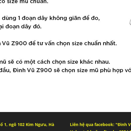
 Số 1, ngõ 102 Kim Ngưu, Hà
Liên hệ qua facebook: "Đình 