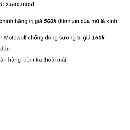
iá: 2.500.000đ
hính hãng trị giá
560k
(kính zin của mũ là kính
n Motowolf chống đọng sương trị giá
150k
 đầu
ận hàng kiểm tra thoải mái