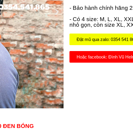
- Bảo hành chính hãng 
- Có 4 size: M, L, XL, X
nhỏ gọn, còn size XL, XX
Đặt mũ qua zalo: 0354 541 8
Hoặc facebook: Đình Vũ Hel
10 ĐEN BÓNG