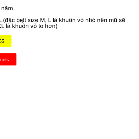
2 năm
XL (đặc biệt size M, L là khuôn vỏ nhỏ nên mũ sẽ
L là khuôn vỏ to hơn)
65
mets