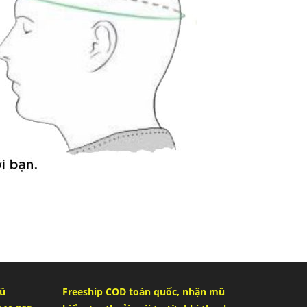
Vũ
Freeship COD toàn quốc, nhận mũ