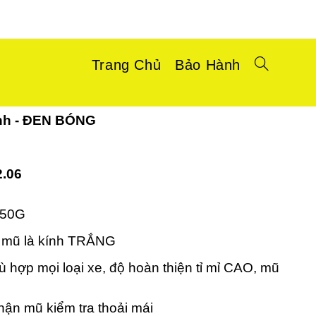
Trang Chủ
Bảo Hành
ính - ĐEN BÓNG
.06
 50G
ới mũ là kính TRẮNG
ù hợp mọi loại xe, độ hoàn thiện tỉ mỉ CAO, mũ
hận mũ kiểm tra thoải mái