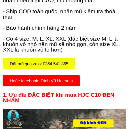
hoàn thiện tỉ mỉ CAO, mũ thoáng mát
- Ship COD toàn quốc, nhận mũ kiểm tra thoải
mái
- Bảo hành chính hãng 2 năm
- Có 4 size: M, L, XL, XXL (đặc biệt size M, L là
khuôn vỏ nhỏ nên mũ sẽ nhỏ gọn, còn size XL,
XXL là khuôn vỏ to hơn)
Đặt mũ qua zalo: 0354 541 865
Hoặc facebook: Đình Vũ Helmets
1. Ưu đãi ĐẶC BIỆT khi mua HJC C10 ĐEN
NHÁM