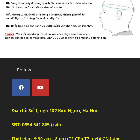
Follow Us
Địa chỉ: Số 1, ngõ 102 Kim Ngưu, Hà Nội
SĐT: 0354 541 865 (zalo)
Thời gian: 9.30 am - 8 pm (T2 đến T7, nghỉ CN hàng