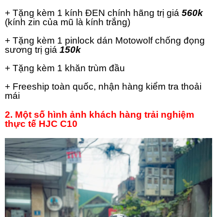
+ Tặng kèm 1 kính ĐEN chính hãng trị giá
560k
(kính zin của mũ là kính trắng)
+ Tặng kèm 1 pinlock dán Motowolf chống đọng
sương trị giá
150k
+ Tặng kèm 1 khăn trùm đầu
+ Freeship toàn quốc, nhận hàng kiểm tra thoải
mái
2. Một số hình ảnh khách hàng trải nghiệm
thực tế HJC C10