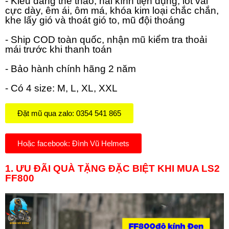
- Kiểu dáng thể thao, hai kính tiện dụng, lót vải
cực dày, êm ái, ôm má, khóa kim loại chắc chắn,
khe lấy gió và thoát gió to, mũ đội thoáng
- Ship COD toàn quốc, nhận mũ kiểm tra thoải
mái trước khi thanh toán
- Bảo hành chính hãng 2 năm
- Có 4 size: M, L, XL, XXL
Đặt mũ qua zalo: 0354 541 865
Hoặc facebook: Đình Vũ Helmets
1. ƯU ĐÃI QUÀ TẶNG ĐẶC BIỆT KHI MUA LS2
FF800