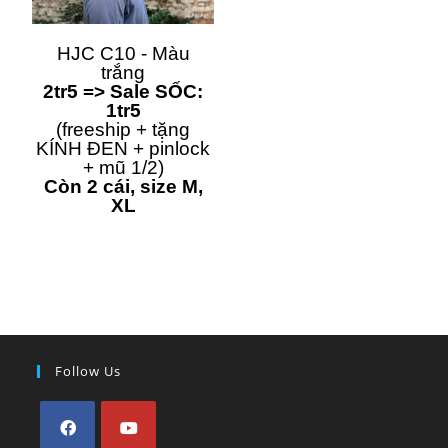
HJC C10 - Màu
trắng
2tr5 => Sale SỐC:
1tr5
(freeship + tặng
KÍNH ĐEN + pinlock
+ mũ 1/2)
Còn 2 cái, size M,
XL
Follow Us