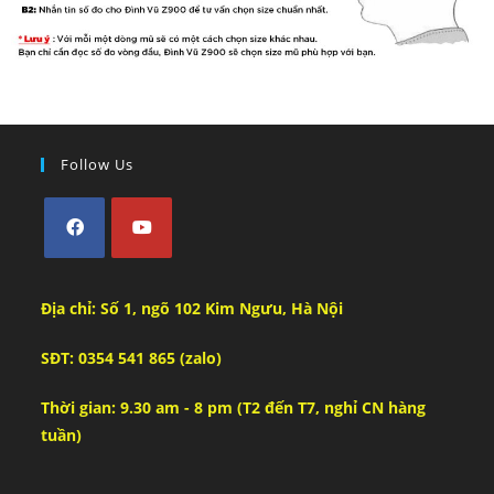
Follow Us
Địa chỉ: Số 1, ngõ 102 Kim Ngưu, Hà Nội
SĐT: 0354 541 865 (zalo)
Thời gian: 9.30 am - 8 pm (T2 đến T7, nghỉ CN hàng
tuần)