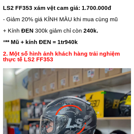
LS2 FF353 xám vệt cam g
iá: 1.700.000đ
- Giảm 20% giá KÍNH MÀU khi mua cùng mũ
+ Kính
ĐEN
300k giảm chỉ còn
240k.
*
** Mũ + kính ĐEN = 1tr940k
2. Một số hình ảnh khách hàng trải nghiệm
thực tế LS2 FF353