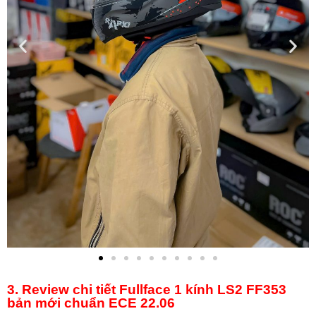
3. Review chi tiết Fullface 1 kính LS2 FF353
bản mới chuẩn ECE 22.06