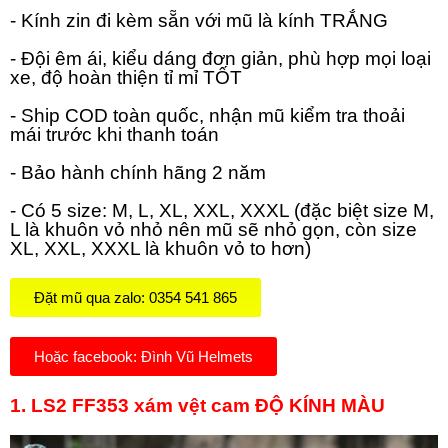
- Kính zin đi kèm sẵn với mũ là kính TRẮNG
- Đội êm ái, kiểu dáng đơn giản, phù hợp mọi loại
xe, độ hoàn thiện tỉ mỉ TỐT
- Ship COD toàn quốc, nhận mũ kiểm tra thoải
mái trước khi thanh toán
- Bảo hành chính hãng 2 năm
- Có 5 size: M, L, XL, XXL, XXXL (đặc biệt size M,
L là khuôn vỏ nhỏ nên mũ sẽ nhỏ gọn, còn size
XL, XXL, XXXL là khuôn vỏ to hơn)
Đặt mũ qua zalo: 0354 541 865
Hoặc facebook: Đình Vũ Helmets
1. LS2 FF353 xám vệt cam ĐỘ KÍNH MÀU