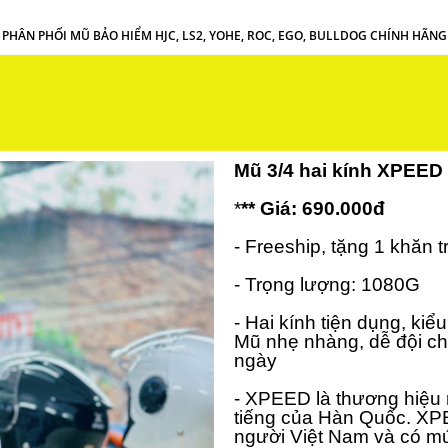
PHÂN PHỐI MŨ BẢO HIỂM HJC, LS2, YOHE, ROC, EGO, BULLDOG CHÍNH HÃNG
Mũ 3/4 hai kính XPEED
*
** Giá: 690.000đ
- Freeship, tặng 1 khăn 
- Trọng lượng: 1080G
- Hai kính tiện dụng, kiểu
Mũ nhẹ nhàng, dễ đội ch
ngày
- XPEED là thương hiệu 
tiếng của Hàn Quốc. XP
người Việt Nam và có mức