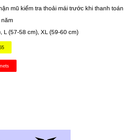
ận mũ kiểm tra thoải mái trước khi thanh toán
2 năm
), L (57-58 cm), XL (59-60 cm)
65
mets