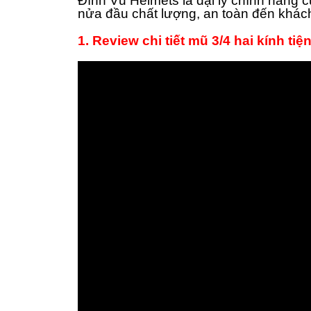
Đình Vũ Helmets là đại lý chính hãng 
nửa đầu chất lượng, an toàn đến khác
1. Review chi tiết mũ 3/4 hai kính 