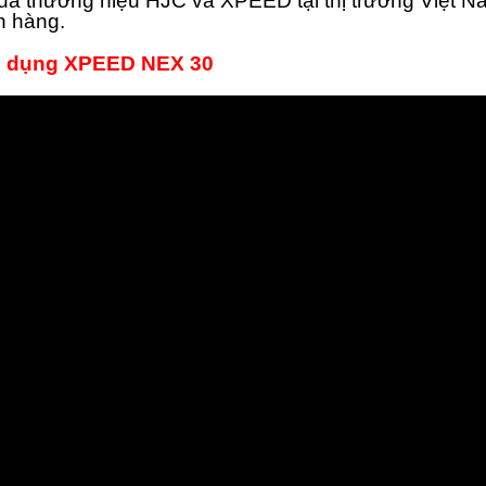
của thương hiệu HJC và XPEED tại thị trường Việt N
h hàng.
tiện dụng XPEED NEX 30